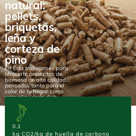
natural:
pellets,
briquetas,
leña y
corteza de
pino
En Erta trabajamos para
ofrecerte productos de
biomasa de alta calidad,
pensados tanto para el
calor de tu hogar como
para el cuidado de tu
jardín.
0,1
kg CO2/kg de huella de carbono