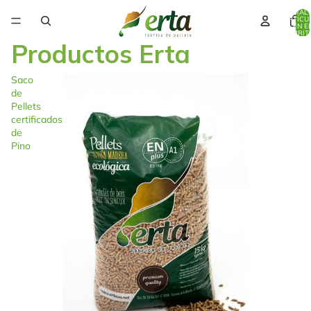
TOTAL 
ARTÍCU
EN E
CARRITO
Productos Erta
Saco
de
Pellets
certificados
de
Pino