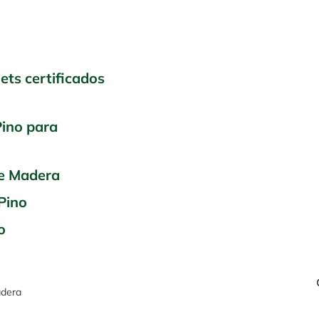
ets certificados
Pino para
de Madera
Pino
o
adera