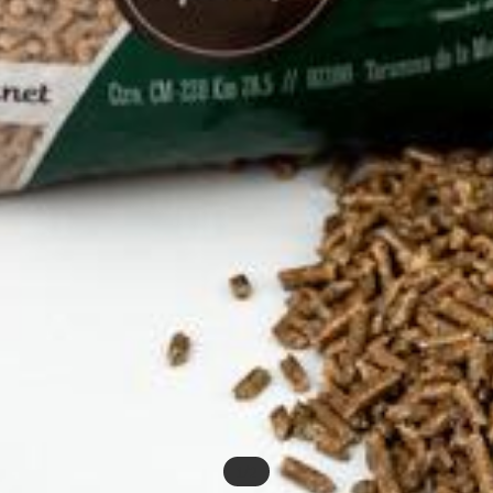
/
1
2