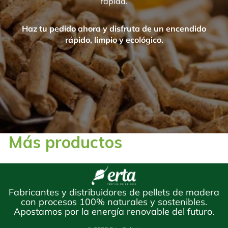
rápida.
Haz tu pedido ahora y disfruta de un encendido
rápido, limpio y ecológico.
Más productos
Política de privacidad
Términos del servicio
Política de envío
Fabricantes y distribuidores de pellets de madera
con procesos 100% naturales y sostenibles.
Información de contacto
Apostamos por la energía renovable del futuro.
Aviso legal