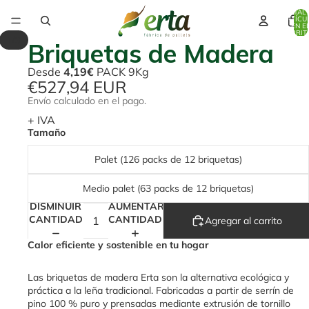
TOTAL 
ARTÍCU
EN E
CARRITO
/
1
3
Briquetas de Madera
Desde
4,19€
PACK 9Kg
€527,94 EUR
Envío calculado en el pago.
+ IVA
Tamaño
Palet (126 packs de 12 briquetas)
Medio palet (63 packs de 12 briquetas)
DISMINUIR
AUMENTAR
CANTIDAD
CANTIDAD
Agregar al carrito
Calor eficiente y sostenible en tu hogar
Las briquetas de madera Erta son la alternativa ecológica y
práctica a la leña tradicional. Fabricadas a partir de serrín de
pino 100 % puro y prensadas mediante extrusión de tornillo